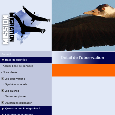
Accueil
Détail de l'observation
Base de données
-
Accueil base de données
-
Notre charte
Les observations
-
Synthèse annuelle
Les galeries
-
Toutes les photos
Statistiques d'utilisation
Qu'est-ce que la migration ?
Les sites de migration