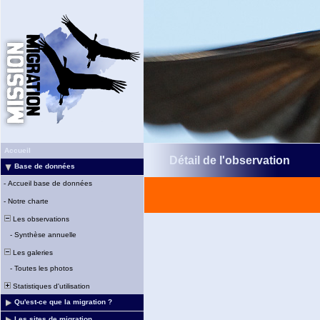
Accueil
Détail de l'observation
Base de données
-
Accueil base de données
-
Notre charte
Les observations
-
Synthèse annuelle
Les galeries
-
Toutes les photos
Statistiques d'utilisation
Qu'est-ce que la migration ?
Les sites de migration