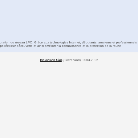
boration du réseau LPO. Grâce aux technologies Internet, débutants, amateurs et professionnels 
s réel leur découverte et ainsi améliorer la connaissance et la protection de la faune
Biolovision Sàrl
(Switzerland), 2003-2026