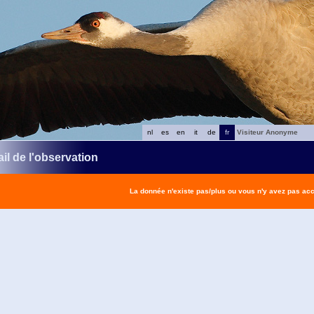
nl
es
en
it
de
fr
Visiteur Anonyme
il de l'observation
La donnée n'existe pas/plus ou vous n'y avez pas ac