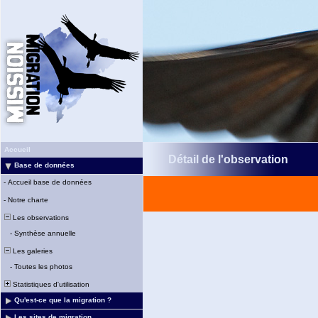
Accueil
Détail de l'observation
Base de données
-
Accueil base de données
-
Notre charte
Les observations
-
Synthèse annuelle
Les galeries
-
Toutes les photos
Statistiques d'utilisation
Qu'est-ce que la migration ?
Les sites de migration