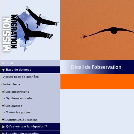
Accueil
Détail de l'observation
Base de données
-
Accueil base de données
-
Notre charte
Les observations
-
Synthèse annuelle
Les galeries
-
Toutes les photos
Statistiques d'utilisation
Qu'est-ce que la migration ?
Les sites de migration