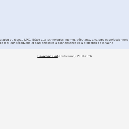
boration du réseau LPO. Grâce aux technologies Internet, débutants, amateurs et professionnels 
s réel leur découverte et ainsi améliorer la connaissance et la protection de la faune
Biolovision Sàrl
(Switzerland), 2003-2026