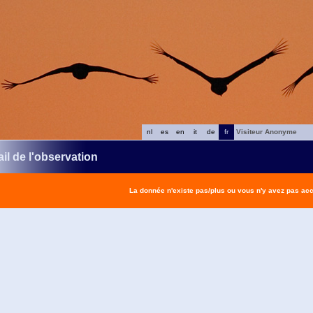
nl
es
en
it
de
fr
Visiteur Anonyme
il de l'observation
La donnée n'existe pas/plus ou vous n'y avez pas ac