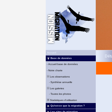
Accueil
Déta
Base de données
-
Accueil base de données
-
Notre charte
Les observations
-
Synthèse annuelle
Les galeries
-
Toutes les photos
Statistiques d'utilisation
Qu'est-ce que la migration ?
Les sites de migration