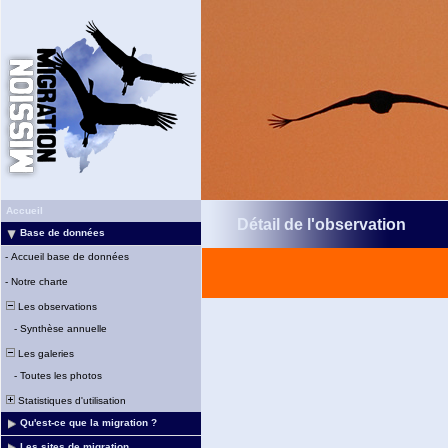
Accueil
Détail de l'observation
Base de données
-
Accueil base de données
-
Notre charte
Les observations
-
Synthèse annuelle
Les galeries
-
Toutes les photos
Statistiques d'utilisation
Qu'est-ce que la migration ?
Les sites de migration