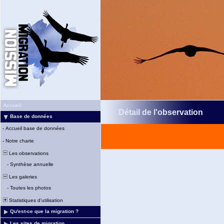
Accueil
Détail de l'observation
Base de données
-
Accueil base de données
-
Notre charte
Les observations
-
Synthèse annuelle
Les galeries
-
Toutes les photos
Statistiques d'utilisation
Qu'est-ce que la migration ?
Les sites de migration