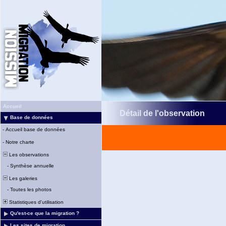
Accueil
Détail de l'observation
Base de données
-
Accueil base de données
-
Notre charte
Les observations
-
Synthèse annuelle
Les galeries
-
Toutes les photos
Statistiques d'utilisation
Qu'est-ce que la migration ?
Les sites de migration