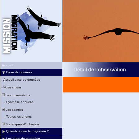
Accueil
Détail de l'observation
Base de données
-
Accueil base de données
-
Notre charte
Les observations
-
Synthèse annuelle
Les galeries
-
Toutes les photos
Statistiques d'utilisation
Qu'est-ce que la migration ?
Les sites de migration