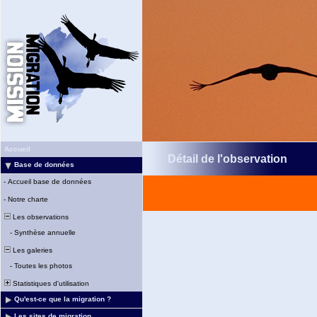
Accueil
Détail de l'observation
Base de données
-
Accueil base de données
-
Notre charte
Les observations
-
Synthèse annuelle
Les galeries
-
Toutes les photos
Statistiques d'utilisation
Qu'est-ce que la migration ?
Les sites de migration