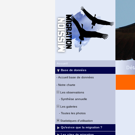
Accueil
Déta
Base de données
-
Accueil base de données
-
Notre charte
Les observations
-
Synthèse annuelle
Les galeries
-
Toutes les photos
Statistiques d'utilisation
Qu'est-ce que la migration ?
Les sites de migration