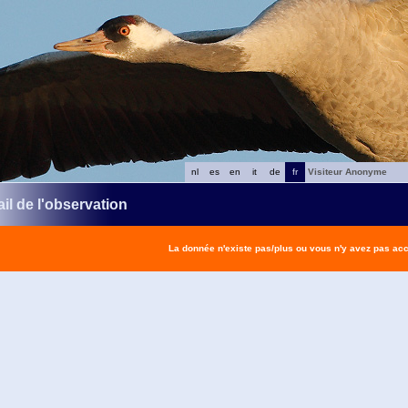
nl
es
en
it
de
fr
Visiteur Anonyme
il de l'observation
La donnée n'existe pas/plus ou vous n'y avez pas ac