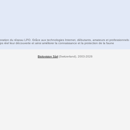
boration du réseau LPO. Grâce aux technologies Internet, débutants, amateurs et professionnels 
s réel leur découverte et ainsi améliorer la connaissance et la protection de la faune
Biolovision Sàrl
(Switzerland), 2003-2026