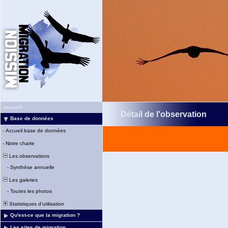
Accueil
Détail de l'observation
Base de données
-
Accueil base de données
-
Notre charte
Les observations
-
Synthèse annuelle
Les galeries
-
Toutes les photos
Statistiques d'utilisation
Qu'est-ce que la migration ?
Les sites de migration