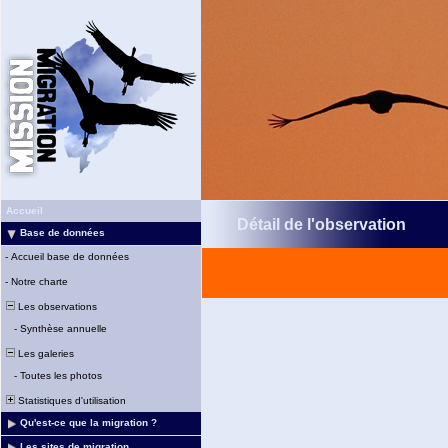
Accueil
Détail de l'observation
Base de données
-
Accueil base de données
-
Notre charte
Les observations
-
Synthèse annuelle
Les galeries
-
Toutes les photos
Statistiques d'utilisation
Qu'est-ce que la migration ?
Les sites de migration