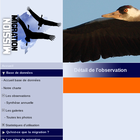
Accueil
Détail de l'observation
Base de données
-
Accueil base de données
-
Notre charte
Les observations
-
Synthèse annuelle
Les galeries
-
Toutes les photos
Statistiques d'utilisation
Qu'est-ce que la migration ?
Les sites de migration