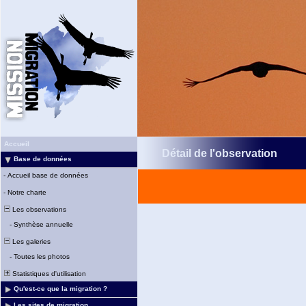
Accueil
Détail de l'observation
Base de données
-
Accueil base de données
-
Notre charte
Les observations
-
Synthèse annuelle
Les galeries
-
Toutes les photos
Statistiques d'utilisation
Qu'est-ce que la migration ?
Les sites de migration