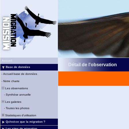
Accueil
Détail de l'observation
Base de données
-
Accueil base de données
-
Notre charte
Les observations
-
Synthèse annuelle
Les galeries
-
Toutes les photos
Statistiques d'utilisation
Qu'est-ce que la migration ?
Les sites de migration