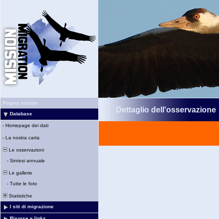
Pagina iniziale
Dettaglio dell'osservazione
Database
-
Homepage dei dati
-
La nostra carta
Le osservazioni
-
Sintesi annuale
Le gallerie
-
Tutte le foto
Statistiche
I siti di migrazione
Risorse e links