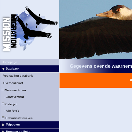
Homepage
Gegevens over de waarnem
Databank
-
Voorstelling databank
H
-
Overeenkomst
Waarnemingen
-
Jaaroverzicht
Galerijen
-
Alle foto's
Gebruiksstatistieken
Telposten
Bronnen en links