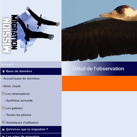
Accueil
Détail de l'observation
Base de données
-
Accueil base de données
-
Notre charte
Les observations
-
Synthèse annuelle
Les galeries
-
Toutes les photos
Statistiques d'utilisation
Qu'est-ce que la migration ?
Les sites de migration