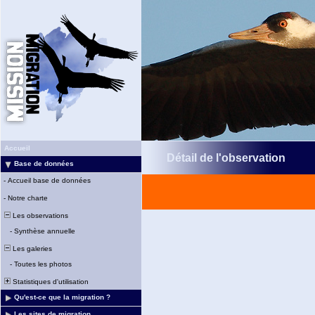
Accueil
Détail de l'observation
Base de données
-
Accueil base de données
-
Notre charte
Les observations
-
Synthèse annuelle
Les galeries
-
Toutes les photos
Statistiques d'utilisation
Qu'est-ce que la migration ?
Les sites de migration