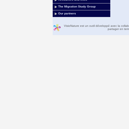
The Migration Study Group
Our partners
VisioNature est un outil développé avec la colla
partager en temp