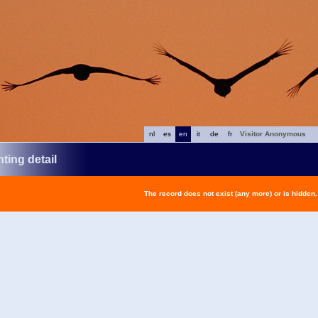
nl
es
en
it
de
fr
Visitor Anonymous
ting detail
The record does not exist (any more) or is hidden.