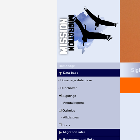
Homepage
Sigh
Data base
-
Homepage data base
-
Our charter
Sightings
-
Annual reports
Galleries
-
All pictures
Stats
Migration sites
Resources and links