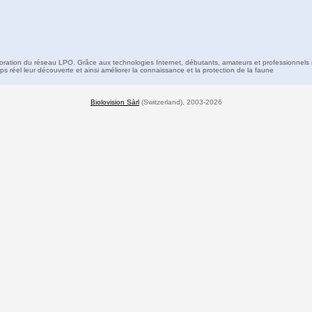
boration du réseau LPO. Grâce aux technologies Internet, débutants, amateurs et professionnels 
s réel leur découverte et ainsi améliorer la connaissance et la protection de la faune
Biolovision Sàrl
(Switzerland), 2003-2026