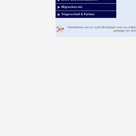
Migraction.net
Trägerschaft & Partner
VisioNature est un outil développé avec la colla
partager en temp