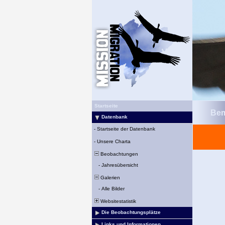
Startseite
Bem
Datenbank
-
Startseite der Datenbank
-
Unsere Charta
Beobachtungen
-
Jahresübersicht
Galerien
-
Alle Bilder
Websitestatistik
Die Beobachtungsplätze
Links und Informationen