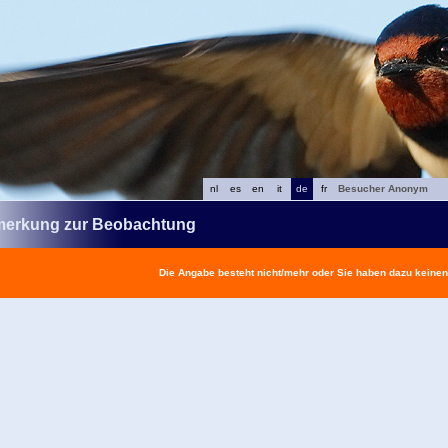
nl
es
en
it
de
fr
Besucher Anonym
erkung zur Beobachtung
Die Angabe besteht nicht/mehr oder Sie haben dazu keine