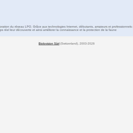
boration du réseau LPO. Grâce aux technologies Internet, débutants, amateurs et professionnels 
s réel leur découverte et ainsi améliorer la connaissance et la protection de la faune
Biolovision Sàrl
(Switzerland), 2003-2026