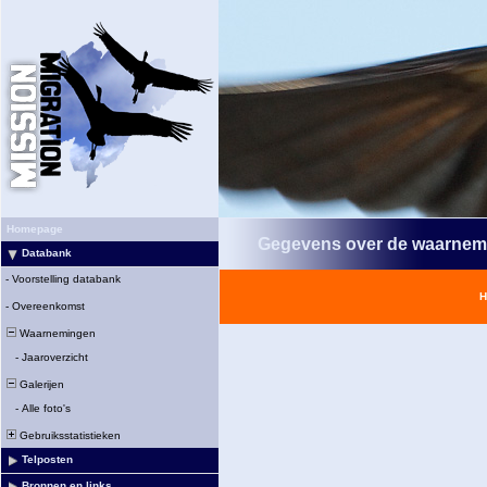
Homepage
Gegevens over de waarnem
Databank
-
Voorstelling databank
H
-
Overeenkomst
Waarnemingen
-
Jaaroverzicht
Galerijen
-
Alle foto's
Gebruiksstatistieken
Telposten
Bronnen en links