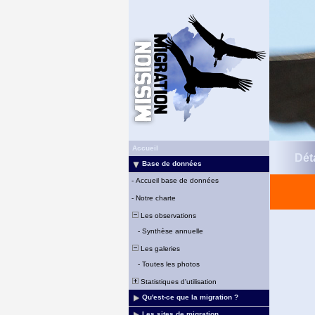
Accueil
Déta
Base de données
-
Accueil base de données
-
Notre charte
Les observations
-
Synthèse annuelle
Les galeries
-
Toutes les photos
Statistiques d'utilisation
Qu'est-ce que la migration ?
Les sites de migration