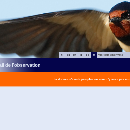
nl
es
en
it
de
fr
Visiteur Anonyme
il de l'observation
La donnée n'existe pas/plus ou vous n'y avez pas ac