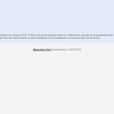
boration du réseau LPO. Grâce aux technologies Internet, débutants, amateurs et professionnels 
s réel leur découverte et ainsi améliorer la connaissance et la protection de la faune
Biolovision Sàrl
(Switzerland), 2003-2026