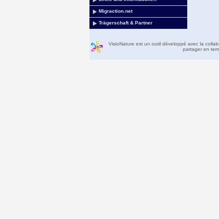
Migraction.net
Trägerschaft & Partner
VisioNature est un outil développé avec la colla
partager en temp