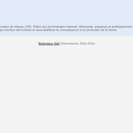
boration du réseau LPO. Grâce aux technologies Internet, débutants, amateurs et professionnels 
s réel leur découverte et ainsi améliorer la connaissance et la protection de la faune
Biolovision Sàrl
(Switzerland), 2003-2026