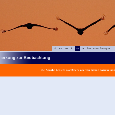
nl
es
en
it
de
fr
Besucher Anonym
erkung zur Beobachtung
Die Angabe besteht nicht/mehr oder Sie haben dazu keine