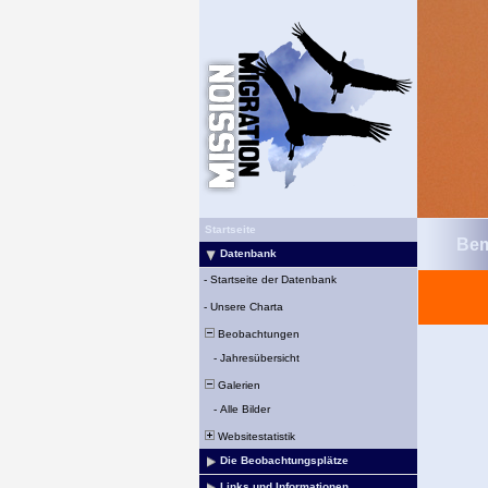
Startseite
Bem
Datenbank
-
Startseite der Datenbank
-
Unsere Charta
Beobachtungen
-
Jahresübersicht
Galerien
-
Alle Bilder
Websitestatistik
Die Beobachtungsplätze
Links und Informationen