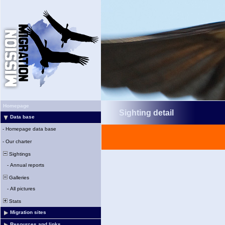
Homepage
Sighting detail
Data base
-
Homepage data base
-
Our charter
Sightings
-
Annual reports
Galleries
-
All pictures
Stats
Migration sites
Resources and links