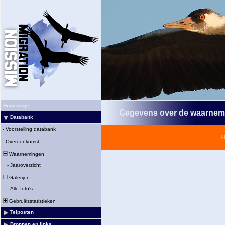
Homepage
Gegevens over de waarnem
Databank
-
Voorstelling databank
H
-
Overeenkomst
Waarnemingen
-
Jaaroverzicht
Galerijen
-
Alle foto's
Gebruiksstatistieken
Telposten
Bronnen en links