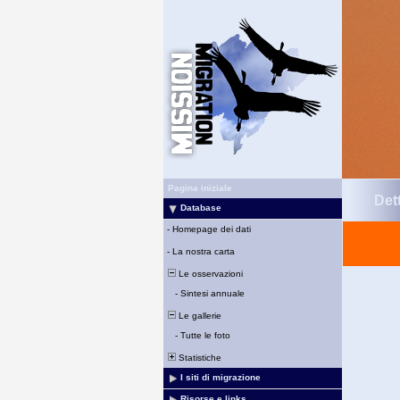
Pagina iniziale
Det
Database
-
Homepage dei dati
-
La nostra carta
Le osservazioni
-
Sintesi annuale
Le gallerie
-
Tutte le foto
Statistiche
I siti di migrazione
Risorse e links