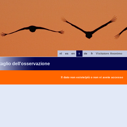
nl
es
en
it
de
fr
Visitatore Anonimo
taglio dell'osservazione
Il dato non esiste/più o non vi avete accesso