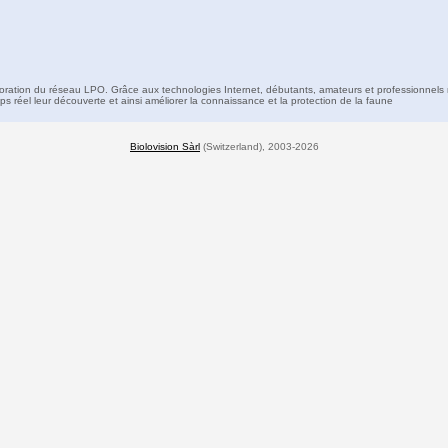
boration du réseau LPO. Grâce aux technologies Internet, débutants, amateurs et professionnels 
s réel leur découverte et ainsi améliorer la connaissance et la protection de la faune
Biolovision Sàrl
(Switzerland), 2003-2026