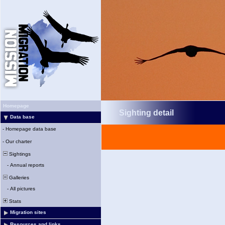
Homepage
Sighting detail
Data base
-
Homepage data base
-
Our charter
Sightings
-
Annual reports
Galleries
-
All pictures
Stats
Migration sites
Resources and links