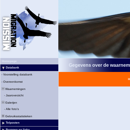
Homepage
Gegevens over de waarnem
Databank
-
Voorstelling databank
H
-
Overeenkomst
Waarnemingen
-
Jaaroverzicht
Galerijen
-
Alle foto's
Gebruiksstatistieken
Telposten
Bronnen en links