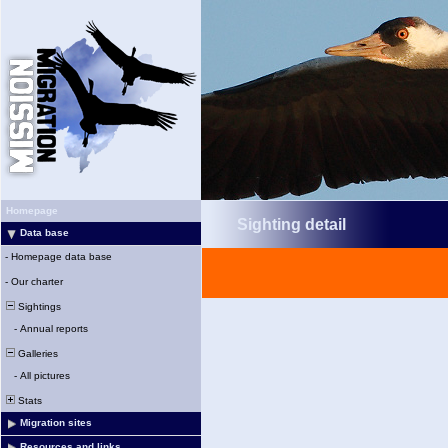
Homepage
Sighting detail
Data base
-
Homepage data base
-
Our charter
Sightings
-
Annual reports
Galleries
-
All pictures
Stats
Migration sites
Resources and links