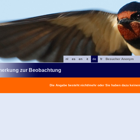
nl
es
en
it
de
fr
Besucher Anonym
erkung zur Beobachtung
Die Angabe besteht nicht/mehr oder Sie haben dazu keine