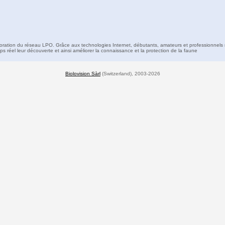
boration du réseau LPO. Grâce aux technologies Internet, débutants, amateurs et professionnels 
s réel leur découverte et ainsi améliorer la connaissance et la protection de la faune
Biolovision Sàrl
(Switzerland), 2003-2026