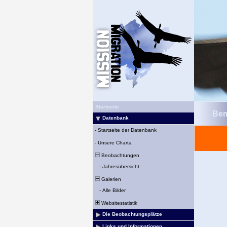
Startseite
Bem
Datenbank
-
Startseite der Datenbank
-
Unsere Charta
Beobachtungen
-
Jahresübersicht
Galerien
-
Alle Bilder
Websitestatistik
Die Beobachtungsplätze
Links und Informationen