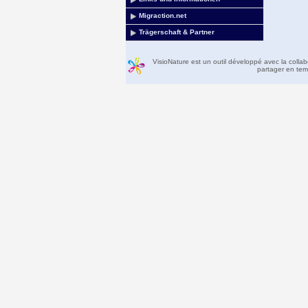
Migraction.net
Trägerschaft & Partner
VisioNature est un outil développé avec la colla
partager en temp