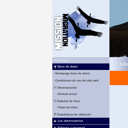
Homepage
Inf
Base de datos
-
Homepage base de datos
-
Condiciones de uso del sitio web
Observaciones
-
Síntesis anual
Galerías de fotos
-
Todas las fotos
Estadísticas de utilización
Los observatorios
Enlaces y recursos