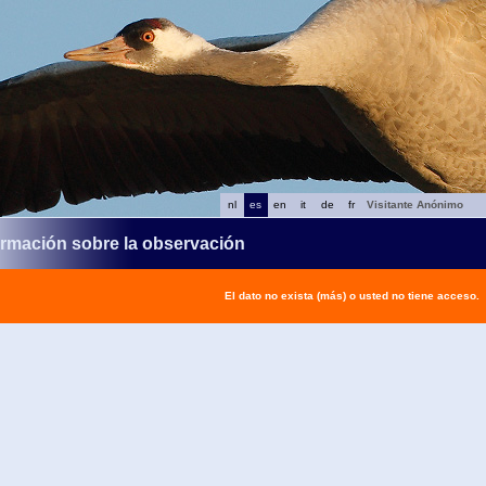
nl
es
en
it
de
fr
Visitante Anónimo
ormación sobre la observación
El dato no exista (más) o usted no tiene acceso.