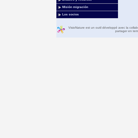
Misión migración
Los socios
VisioNature est un outil développé avec la colla
partager en temp