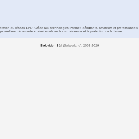
boration du réseau LPO. Grâce aux technologies Internet, débutants, amateurs et professionnels 
s réel leur découverte et ainsi améliorer la connaissance et la protection de la faune
Biolovision Sàrl
(Switzerland), 2003-2026