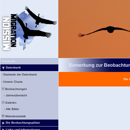
Startseite
Bemerkung zur Beobachtu
Datenbank
-
Startseite der Datenbank
Die 
-
Unsere Charta
Beobachtungen
-
Jahresübersicht
Galerien
-
Alle Bilder
Websitestatistik
Die Beobachtungsplätze
Links und Informationen