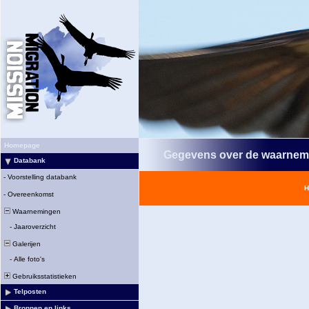
Homepage
Gegevens over de waarnem
Databank
-
Voorstelling databank
H
-
Overeenkomst
Waarnemingen
-
Jaaroverzicht
Galerijen
-
Alle foto's
Gebruiksstatistieken
Telposten
Bronnen en links