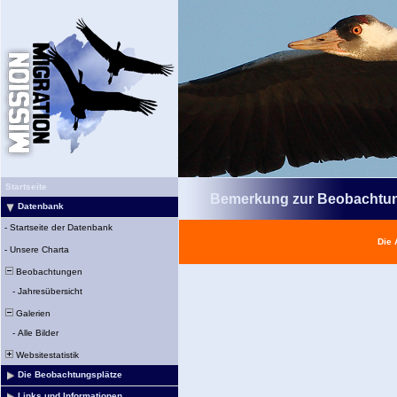
Startseite
Bemerkung zur Beobachtu
Datenbank
-
Startseite der Datenbank
Die 
-
Unsere Charta
Beobachtungen
-
Jahresübersicht
Galerien
-
Alle Bilder
Websitestatistik
Die Beobachtungsplätze
Links und Informationen