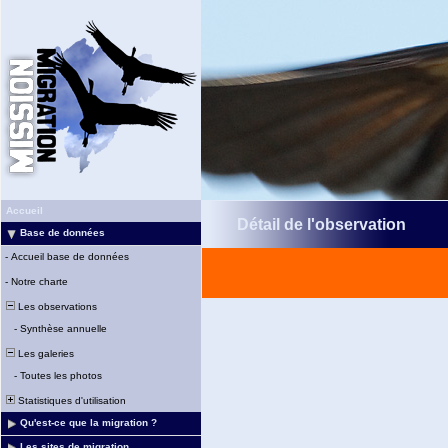
Accueil
Détail de l'observation
Base de données
-
Accueil base de données
-
Notre charte
Les observations
-
Synthèse annuelle
Les galeries
-
Toutes les photos
Statistiques d'utilisation
Qu'est-ce que la migration ?
Les sites de migration