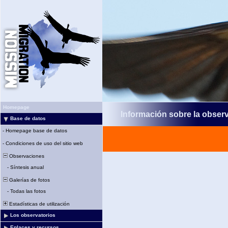
Homepage
Información sobre la obser
Base de datos
-
Homepage base de datos
-
Condiciones de uso del sitio web
Observaciones
-
Síntesis anual
Galerías de fotos
-
Todas las fotos
Estadísticas de utilización
Los observatorios
Enlaces y recursos