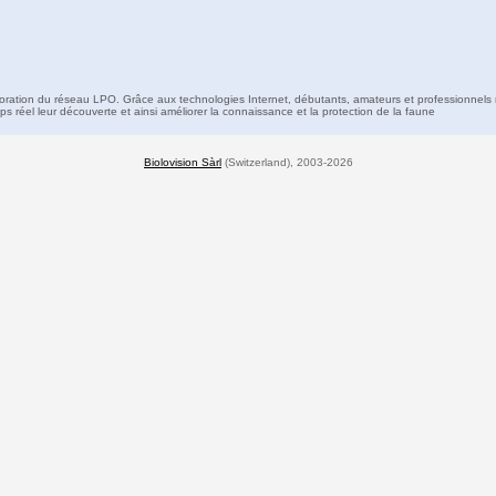
boration du réseau LPO. Grâce aux technologies Internet, débutants, amateurs et professionnels 
s réel leur découverte et ainsi améliorer la connaissance et la protection de la faune
Biolovision Sàrl
(Switzerland), 2003-2026