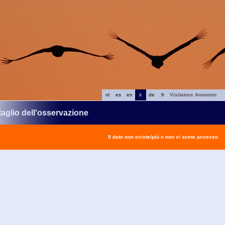
nl
es
en
it
de
fr
Visitatore Anonimo
taglio dell'osservazione
Il dato non esiste/più o non vi avete accesso