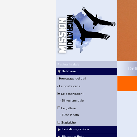
Pagina iniziale
Det
Database
-
Homepage dei dati
-
La nostra carta
Le osservazioni
-
Sintesi annuale
Le gallerie
-
Tutte le foto
Statistiche
I siti di migrazione
Risorse e links