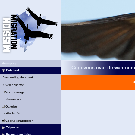
Homepage
Gegevens over de waarnem
Databank
-
Voorstelling databank
H
-
Overeenkomst
Waarnemingen
-
Jaaroverzicht
Galerijen
-
Alle foto's
Gebruiksstatistieken
Telposten
Bronnen en links