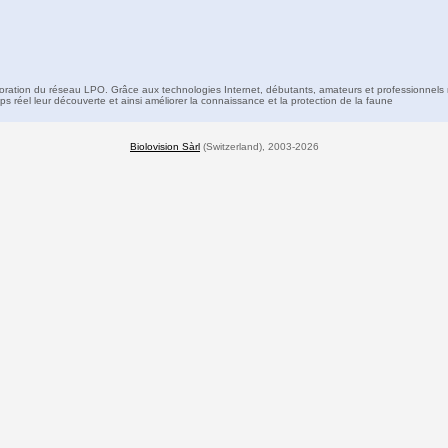
boration du réseau LPO. Grâce aux technologies Internet, débutants, amateurs et professionnels 
s réel leur découverte et ainsi améliorer la connaissance et la protection de la faune
Biolovision Sàrl
(Switzerland), 2003-2026