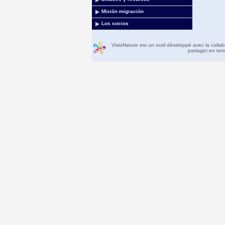
Misión migración
Los socios
VisioNature est un outil développé avec la colla
partager en temp