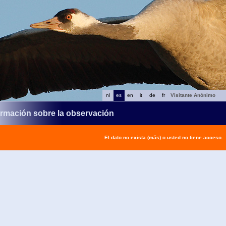
nl
es
en
it
de
fr
Visitante Anónimo
ormación sobre la observación
El dato no exista (más) o usted no tiene acceso.