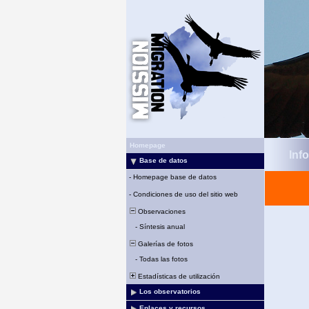
Homepage
Inf
Base de datos
-
Homepage base de datos
-
Condiciones de uso del sitio web
Observaciones
-
Síntesis anual
Galerías de fotos
-
Todas las fotos
Estadísticas de utilización
Los observatorios
Enlaces y recursos