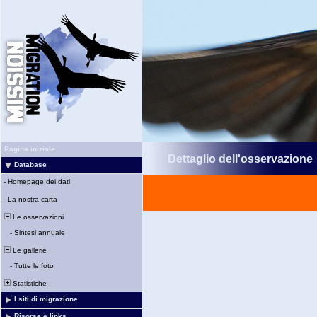
Pagina iniziale
Dettaglio dell'osservazione
Database
-
Homepage dei dati
-
La nostra carta
Le osservazioni
-
Sintesi annuale
Le gallerie
-
Tutte le foto
Statistiche
I siti di migrazione
Risorse e links