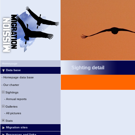
Homepage
Sighting detail
Data base
-
Homepage data base
-
Our charter
Sightings
-
Annual reports
Galleries
-
All pictures
Stats
Migration sites
Resources and links