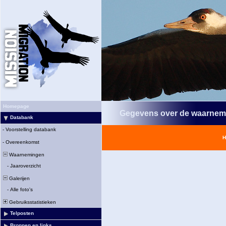
Homepage
Gegevens over de waarnem
Databank
-
Voorstelling databank
H
-
Overeenkomst
Waarnemingen
-
Jaaroverzicht
Galerijen
-
Alle foto's
Gebruiksstatistieken
Telposten
Bronnen en links