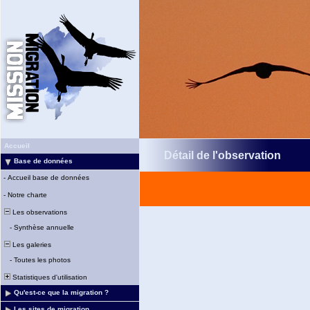
Accueil
Détail de l'observation
Base de données
-
Accueil base de données
-
Notre charte
Les observations
-
Synthèse annuelle
Les galeries
-
Toutes les photos
Statistiques d'utilisation
Qu'est-ce que la migration ?
Les sites de migration