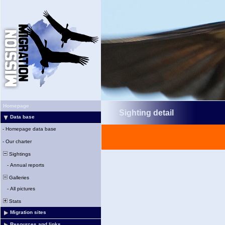
Homepage
Sighting detail
Data base
-
Homepage data base
-
Our charter
Sightings
-
Annual reports
Galleries
-
All pictures
Stats
Migration sites
Resources and links