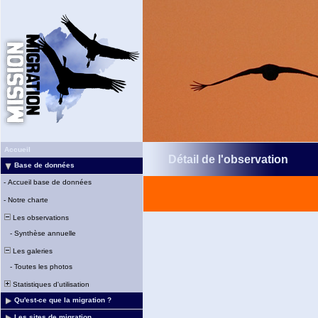
Accueil
Détail de l'observation
Base de données
-
Accueil base de données
-
Notre charte
Les observations
-
Synthèse annuelle
Les galeries
-
Toutes les photos
Statistiques d'utilisation
Qu'est-ce que la migration ?
Les sites de migration