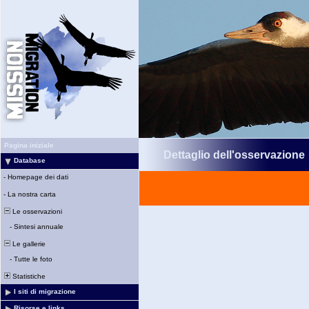
Pagina iniziale
Dettaglio dell'osservazione
Database
-
Homepage dei dati
-
La nostra carta
Le osservazioni
-
Sintesi annuale
Le gallerie
-
Tutte le foto
Statistiche
I siti di migrazione
Risorse e links