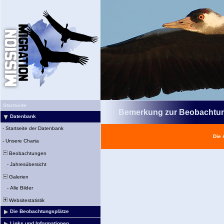
Startseite
Bemerkung zur Beobachtu
Datenbank
-
Startseite der Datenbank
Die 
-
Unsere Charta
Beobachtungen
-
Jahresübersicht
Galerien
-
Alle Bilder
Websitestatistik
Die Beobachtungsplätze
Links und Informationen